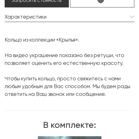
Запросить стоимость
Характеристики
Аквамарин:
1 шт. 4.44 карат.
Кольцо из коллекции «Крылья».
Форма огранки:
Радиант
Бриллиант:
14 шт. 0.12 карат.
На видео украшение показано без ретуши, что
позволяет оценить его естественную красоту.
Форма огранки:
Круг
Металл:
Белое золото, 750 проба
Чтобы купить кольцо, просто свяжитесь с нами
Вес грамм:
6.3
любым удобным для Вас способом. Мы будем рады
ответить на Ваш звонок или сообщение.
Размер:
16.8
В комплекте: