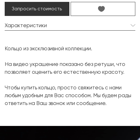
Запросить стоимость
Характеристики
Гранат:
1 шт. 6.64 карат.
Кольцо из эксклюзивной коллекции.
Форма огранки:
Кушон
Бриллиант:
8 шт. 0.45 карат.
На видео украшение показано без ретуши, что
позволяет оценить его естественную красоту.
Форма огранки:
Маркиз
Бриллиант:
12 шт. 0.59 карат.
Чтобы купить кольцо, просто свяжитесь с нами
Форма огранки:
Круг
любым удобным для Вас способом. Мы будем рады
ответить на Ваш звонок или сообщение.
Металл:
Белое золото, 750 проба
Вес грамм:
9.8
Размер:
17