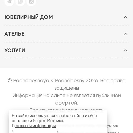
ЮВЕЛИРНЫЙ ДОМ
АТЕЛЬЕ
УСЛУГИ
© Podnebesnaya & Podnebesny 2026. Все права
защищены
Информация на сайте не является публичной
офертой.
Политика конфиденциальности
На сайте используются «cookie» файлы и сбор
Запуск сайта:
bazarow.ru
аналитики Яндекс.Метрика.
На сайте могут встречаться логотипы продуктов
Детальная информация
компании
Meta
- запрещенной, экстремистской