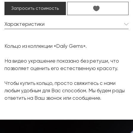
Запросить стоимость
Характеристики
Циркон:
1 шт. 8.08 карат.
Кольцо из коллекции «Daily Gems».
Форма огранки:
Октагон
Бриллиант:
52 шт. 0.62 карат.
На видео украшение показано без ретуши, что
позволяет оценить его естественную красоту.
Форма огранки:
Круг
Металл:
Белое золото, 750 проба
Чтобы купить кольцо, просто свяжитесь с нами
Вес грамм:
7.31
любым удобным для Вас способом. Мы будем рады
ответить на Ваш звонок или сообщение.
Размер:
16.8