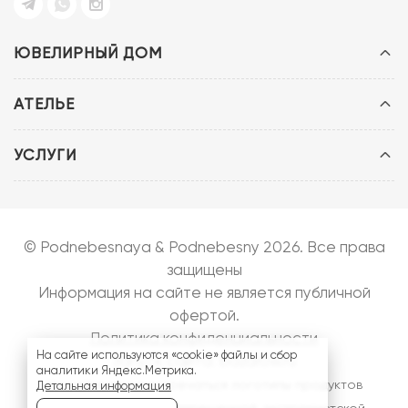
ЮВЕЛИРНЫЙ ДОМ
АТЕЛЬЕ
УСЛУГИ
© Podnebesnaya & Podnebesny 2026. Все права
защищены
Информация на сайте не является публичной
офертой.
Политика конфиденциальности
На сайте используются «cookie» файлы и сбор
Запуск сайта:
bazarow.ru
аналитики Яндекс.Метрика.
На сайте могут встречаться логотипы продуктов
Детальная информация
компании
Meta
- запрещенной, экстремистской