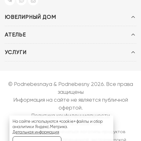
ЮВЕЛИРНЫЙ ДОМ
АТЕЛЬЕ
УСЛУГИ
© Podnebesnaya & Podnebesny 2026. Все права
защищены
Информация на сайте не является публичной
офертой.
Политика конфиденциальности
На сайте используются «cookie» файлы и сбор
Запуск сайта:
bazarow.ru
аналитики Яндекс.Метрика.
На сайте могут встречаться логотипы продуктов
Детальная информация
компании
Meta
- запрещенной, экстремистской