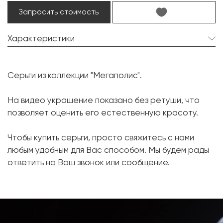
Запросить стоимость
Характеристики
Турмалин:
2 шт. 8.45 карат.
Серьги из коллекции "Мегаполис".
Форма огранки:
Октагон
Бриллиант:
40 шт. 2.62 карат.
На видео украшение показано без ретуши, что
позволяет оценить его естественную красоту.
Форма огранки:
Круг
Металл:
Белое золото, 750 проба
Чтобы купить серьги, просто свяжитесь с нами
Вес грамм:
18.62
любым удобным для Вас способом. Мы будем рады
ответить на Ваш звонок или сообщение.