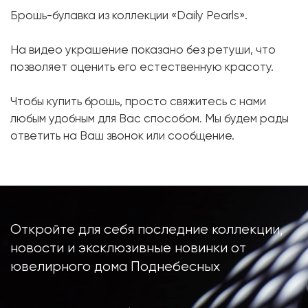
Брошь-булавка из коллекции «Daily Pearls».
Форма:
Круглая
Бриллиант:
12 шт. 0.21 карат.
На видео украшение показано без ретуши, что
позволяет оценить его естественную красоту.
Форма огранки:
Круг
Металл:
Белое золото, 750 проба
Чтобы купить брошь, просто свяжитесь с нами
Вес грамм:
8.12
любым удобным для Вас способом. Мы будем рады
ответить на Ваш звонок или сообщение.
Откройте для себя последние коллекции,
новости и эксклюзивные новинки от
ювелирного дома Поднебесных