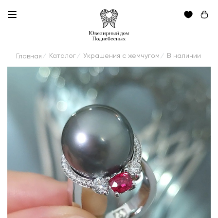
Каталог
Украшения с жемчугом
В наличии
Главная
/
/
/