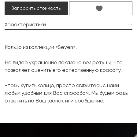
Запросить стоимость
Характеристики
Жемчуг Таити:
1 шт. 15.5 мм.
Кольцо из коллекции «Seven».
Форма:
Круглая
Шпинель:
1 шт. 0.40 карат.
На видео украшение показано без ретуши, что
позволяет оценить его естественную красоту.
Форма огранки:
Кушон
Бриллиант:
30 шт. 0.45 карат.
Чтобы купить кольцо, просто свяжитесь с нами
Форма огранки:
Круг
любым удобным для Вас способом. Мы будем рады
ответить на Ваш звонок или сообщение.
Металл:
Белое золото, 750 проба
Вес грамм:
15.3
Размер:
17