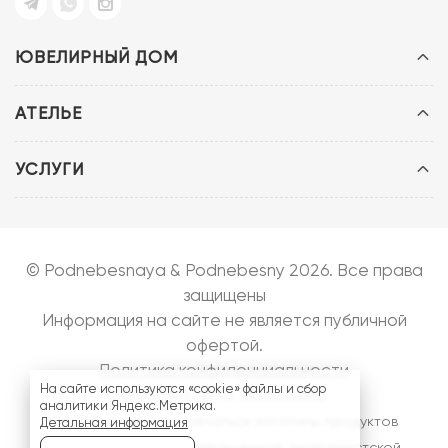
ЮВЕЛИРНЫЙ ДОМ
АТЕЛЬЕ
УСЛУГИ
© Podnebesnaya & Podnebesny 2026. Все права
защищены
Информация на сайте не является публичной
офертой.
Политика конфиденциальности
На сайте используются «cookie» файлы и сбор
Запуск сайта:
bazarow.ru
аналитики Яндекс.Метрика.
На сайте могут встречаться логотипы продуктов
Детальная информация
компании
Meta
- запрещенной, экстремистской