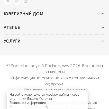
ЮВЕЛИРНЫЙ ДОМ
АТЕЛЬЕ
УСЛУГИ
© Podnebesnaya & Podnebesny 2026. Все права
защищены
Информация на сайте не является публичной
офертой.
Политика конфиденциальности
На сайте используются «cookie» файлы и сбор
Запуск сайта:
bazarow.ru
аналитики Яндекс.Метрика.
На сайте могут встречаться логотипы продуктов
Детальная информация
компании
Meta
- запрещенной, экстремистской