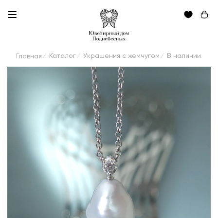
Каталог
Украшения с жемчугом
В наличии
Главная
/
/
/