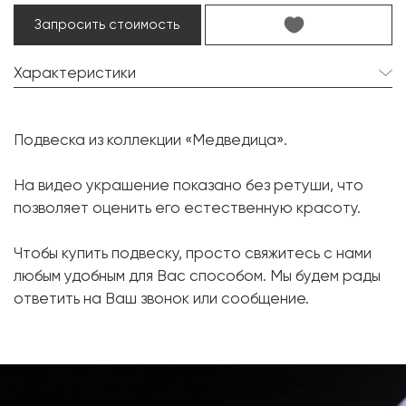
Запросить стоимость
Характеристики
Жемчуг Южных морей:
1 шт. 16.1-13.1 мм.
Подвеска из коллекции «Медведица».
Форма:
Барочная
Бриллиант:
1 шт. 0.19 карат.
На видео украшение показано без ретуши, что
позволяет оценить его естественную красоту.
Форма огранки:
Круг
Металл:
Белое золото, 750 проба
Чтобы купить подвеску, просто свяжитесь с нами
Вес грамм:
7.96
любым удобным для Вас способом. Мы будем рады
ответить на Ваш звонок или сообщение.