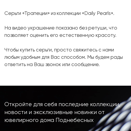
Жемчуг Таити:
2 шт. 11.3 мм.
Серьги «Трапеции» из коллекции «Daily Pearls».
Форма:
Круглая
Бриллиант:
60 шт. 0.47 карат.
На видео украшение показано без ретуши, что
позволяет оценить его естественную красоту.
Форма огранки:
Круг
Металл:
Белое золото, 750 проба
Чтобы купить серьги, просто свяжитесь с нами
Вес грамм:
10.73
любым удобным для Вас способом. Мы будем рады
ответить на Ваш звонок или сообщение.
Откройте для себя последние коллекции,
новости и эксклюзивные новинки от
ювелирного дома Поднебесных