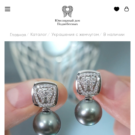
Каталог
Украшения с жемчугом
В наличии
Главная
/
/
/