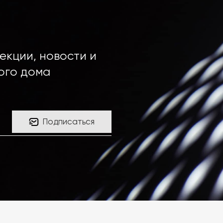
екции, новости и
ого дома
Подписаться