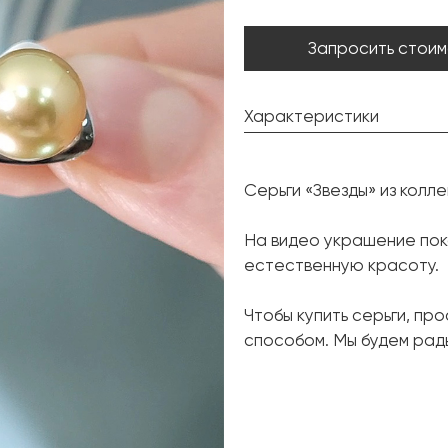
Запросить стоим
Характеристики
Золотой жемчуг Южных м
Серьги «Звезды» из коллек
Форма:
Бриллиант:
На видео украшение пока
естественную красоту.
Форма огранки:
Металл:
Чтобы купить серьги, пр
Вес грамм:
способом. Мы будем рады