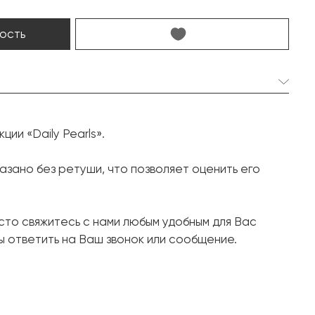
ость
орей:
2 шт. 9.5 мм.
ции «Daily Pearls».
Круглая
6 шт. 0.19 карат.
зано без ретуши, что позволяет оценить его
Круг
Белое золото, 750 проба
осто свяжитесь с нами любым удобным для Вас
7.7
 ответить на Ваш звонок или сообщение.