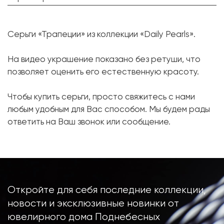
Золотой жемчуг Южных морей:
2 шт. 11.3 мм.
Серьги «Трапеции» из коллекции «Daily Pearls».
Форма:
Круглая
Бриллиант:
60 шт. 0.47 карат.
На видео украшение показано без ретуши, что
позволяет оценить его естественную красоту.
Форма огранки:
Круг
Металл:
Желтое золото, 750 проба
Чтобы купить серьги, просто свяжитесь с нами
Вес грамм:
11.18
любым удобным для Вас способом. Мы будем рады
ответить на Ваш звонок или сообщение.
Откройте для себя последние коллекции,
новости и эксклюзивные новинки от
ювелирного дома Поднебесных