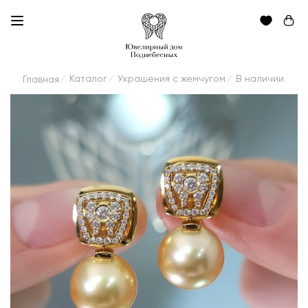
Каталог
Украшения с жемчугом
В наличии
Главная
/
/
/