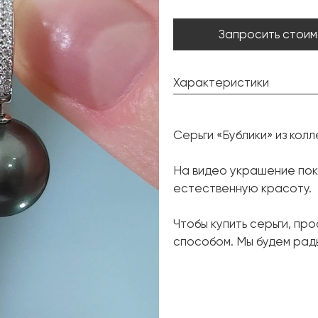
Запросить стоим
Характеристики
Жемчуг Таити:
Серьги «Бублики» из колле
Форма:
Бриллиант:
На видео украшение пока
естественную красоту.
Форма огранки:
Металл:
Чтобы купить серьги, пр
Вес грамм:
способом. Мы будем рады