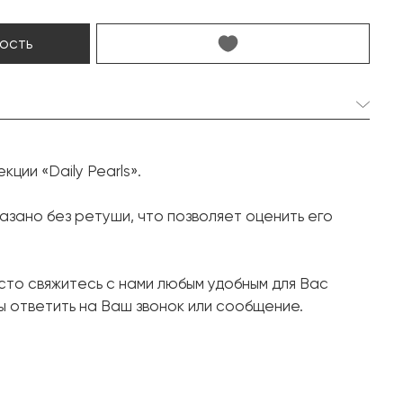
ость
2 шт. 11.6 мм.
кции «Daily Pearls».
Круглая
94 шт. 0.43 карат.
зано без ретуши, что позволяет оценить его
Круг
Белое золото, 750 проба
осто свяжитесь с нами любым удобным для Вас
8.29
 ответить на Ваш звонок или сообщение.