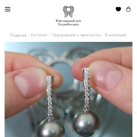
Каталог
Украшения с жемчугом
В наличии
Главная
/
/
/