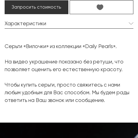
Запросить стоимость
Характеристики
Жемчуг Таити:
2 шт. 13.0 мм.
Серьги «Вилочки» из коллекции «Daily Pearls».
Форма:
Круглая
Бриллиант:
16 шт. 0.40 карат.
На видео украшение показано без ретуши, что
позволяет оценить его естественную красоту.
Форма огранки:
Круг
Металл:
Белое золото, 750 проба
Чтобы купить серьги, просто свяжитесь с нами
Вес грамм:
11.28
любым удобным для Вас способом. Мы будем рады
ответить на Ваш звонок или сообщение.