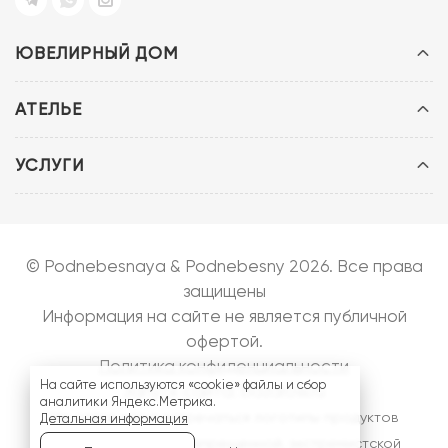
ЮВЕЛИРНЫЙ ДОМ
АТЕЛЬЕ
УСЛУГИ
© Podnebesnaya & Podnebesny 2026. Все права
защищены
Информация на сайте не является публичной
офертой.
Политика конфиденциальности
На сайте используются «cookie» файлы и сбор
Запуск сайта:
bazarow.ru
аналитики Яндекс.Метрика.
На сайте могут встречаться логотипы продуктов
Детальная информация
компании
Meta
- запрещенной, экстремистской