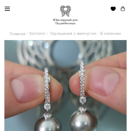
Каталог
Украшения с жемчугом
В наличии
Главная
/
/
/