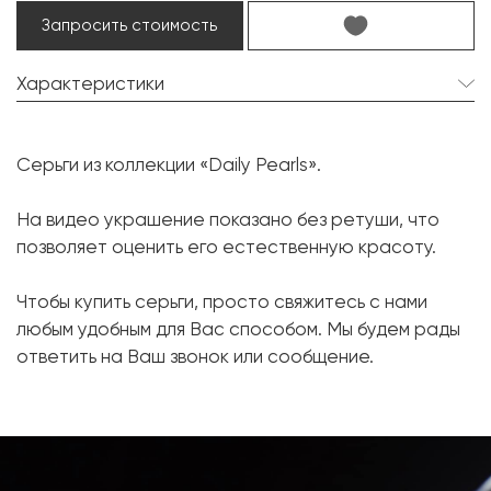
Запросить стоимость
Характеристики
Жемчуг Таити:
2 шт. 13.5 мм.
Серьги из коллекции «Daily Pearls».
Форма:
Круглая
Бриллиант:
38 шт. 0.62 карат.
На видео украшение показано без ретуши, что
позволяет оценить его естественную красоту.
Форма огранки:
Круг
Металл:
Белое золото, 750 проба
Чтобы купить серьги, просто свяжитесь с нами
Вес грамм:
10.93
любым удобным для Вас способом. Мы будем рады
ответить на Ваш звонок или сообщение.