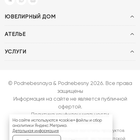
ЮВЕЛИРНЫЙ ДОМ
АТЕЛЬЕ
УСЛУГИ
© Podnebesnaya & Podnebesny 2026. Все права
защищены
Информация на сайте не является публичной
офертой.
Политика конфиденциальности
На сайте используются «cookie» файлы и сбор
Запуск сайта:
bazarow.ru
аналитики Яндекс.Метрика.
На сайте могут встречаться логотипы продуктов
Детальная информация
компании
Meta
- запрещенной, экстремистской