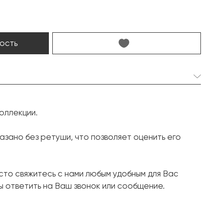
ость
орей:
2 шт. 9.6 мм.
коллекции.
Округлая
2 шт. 2.10 карат.
зано без ретуши, что позволяет оценить его
Кушон
62 шт. 0.63 карат.
осто свяжитесь с нами любым удобным для Вас
Круг
 ответить на Ваш звонок или сообщение.
Белое золото, 750 проба