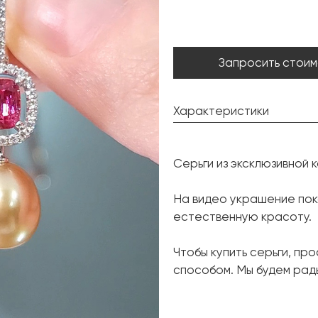
Запросить стоим
Характеристики
Золотой жемчуг Южных м
Серьги из эксклюзивной 
Форма:
Шпинель:
На видео украшение пока
естественную красоту.
Форма огранки:
Бриллиант:
Чтобы купить серьги, пр
Форма огранки:
способом. Мы будем рады
Металл: