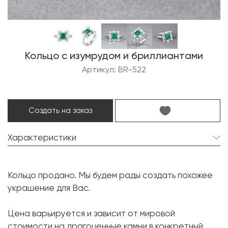
Кольцо с изумрудом и бриллиантами
Артикул: BR-522
Создать на заказ
Характеристики
Изумруд:
1 шт. 1.37 карат.
Кольцо продано. Мы будем рады создать похожее
Форма огранки:
Октагон
украшение для Вас.
Бриллиант:
4 шт. 0.25 карат.
Цена варьируется и зависит от мировой
Форма огранки:
Круг
стоимости на драгоценные камни в конкретный