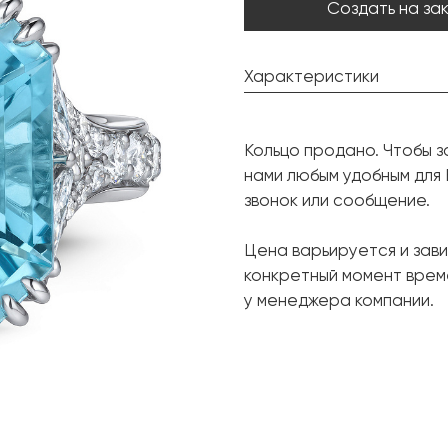
Создать на за
Характеристики
Аквамарин:
Кольцо продано. Чтобы з
Форма огранки:
нами любым удобным для
Бриллиант:
звонок или сообщение.
Форма огранки:
Цена варьируется и зави
Бриллиант:
конкретный момент врем
Форма огранки:
у менеджера компании.
Металл:
Вес грамм:
Размер: