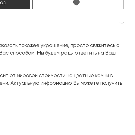
каз
1 шт. 9.32 карат.
аказать похожее украшение, просто свяжитесь с
Октагон
 Вас способом. Мы будем рады ответить на Ваш
4 шт. 0.44 карат.
Маркиз
сит от мировой стоимости на цветные камни в
35 шт. 0.54 карат.
ени. Актуальную информацию Вы можете получить
Круг
Белое золото, 750 проба
9.7
17