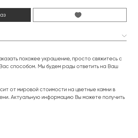
каз
1 шт. 19.53 карат.
аказать похожее украшение, просто свяжитесь с
Кушон
 Вас способом. Мы будем рады ответить на Ваш
42 шт. 1.50 карат.
Белое золото, 750 проба
сит от мировой стоимости на цветные камни в
17
ени. Актуальную информацию Вы можете получить