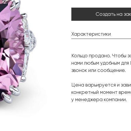
Создать на за
Характеристики
Берилл:
Кольцо продано. Чтобы з
Форма огранки:
нами любым удобным для
Бриллиант:
звонок или сообщение.
Металл:
Цена варьируется и зави
Размер:
конкретный момент врем
у менеджера компании.