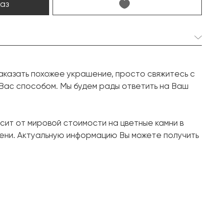
каз
2 шт. 3.71 карат.
аказать похожее украшение, просто свяжитесь с
Груша
 Вас способом. Мы будем рады ответить на Ваш
242 шт. 1.57 карат.
Круг
сит от мировой стоимости на цветные камни в
10 шт. 1.00 карат.
ени. Актуальную информацию Вы можете получить
Багет
Белое золото, 750 проба
14.35