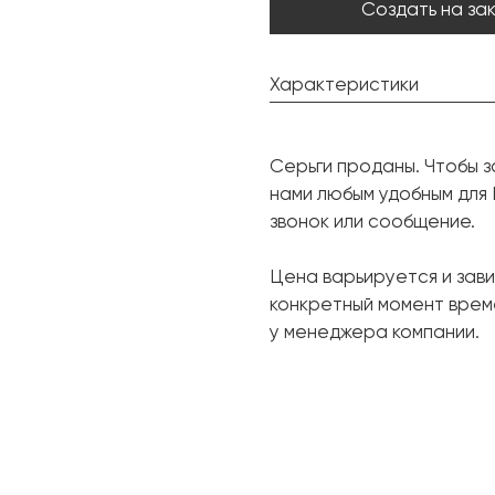
Создать на за
Характеристики
Изумруд:
Серьги проданы. Чтобы з
Форма огранки:
нами любым удобным для
Бриллиант:
звонок или сообщение.
Форма огранки:
Цена варьируется и зави
Бриллиант:
конкретный момент врем
Форма огранки:
у менеджера компании.
Металл:
Вес грамм: