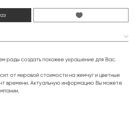
каз
шт. мм.
ем рады создать похожее украшение для Вас.
шт. карат.
сит от мировой стоимости на жемчуг и цветные
шт. карат.
ент времени. Актуальную информацию Вы можете
мпании.
Белое золото, 750 проба