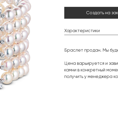
Создать на за
Характеристики
Жемчуг Акойя:
Браслет продан. Мы буд
Сапфир:
Цена варьируется и зави
Бриллиант:
камни в конкретный мом
получить у менеджера ко
Металл: