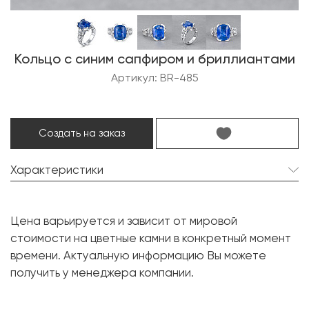
Кольцо с синим сапфиром и бриллиантами
Артикул: BR-485
Создать на заказ
Характеристики
Сапфир:
1 шт. 7.87 карат.
Цена варьируется и зависит от мировой
Форма огранки:
Кушон
стоимости на цветные камни в конкретный момент
Бриллиант:
54 шт. 1.02 карат.
времени. Актуальную информацию Вы можете
получить у менеджера компании.
Форма огранки:
Круг
Металл:
Белое золото, 750 проба