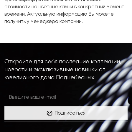
Металл:
Белое золото, 750 проба
стоимости на цветные камни в конкретный момент
Размер:
17
времени. Актуальную информацию Вы можете
получить у менеджера компании.
Откройте для себя последние коллекции,
новости и эксклюзивные новинки от
ювелирного дома Поднебесных
Подписаться