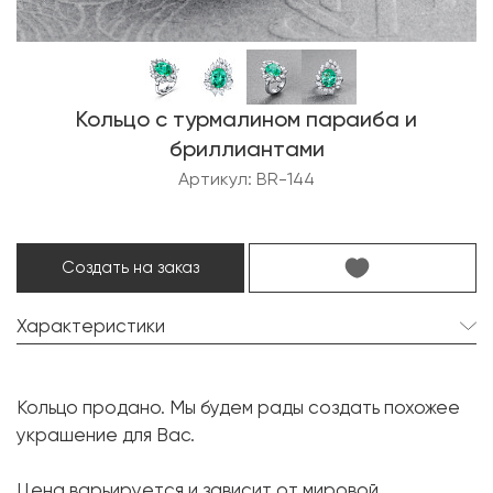
Кольцо с турмалином параиба и
бриллиантами
Артикул: BR-144
Создать на заказ
Характеристики
Турмалин параиба:
1 шт. 7.00 карат.
Кольцо продано. Мы будем рады создать похожее
Форма огранки:
Овал
украшение для Вас.
Бриллиант:
22 шт. 2.44 карат.
Цена варьируется и зависит от мировой