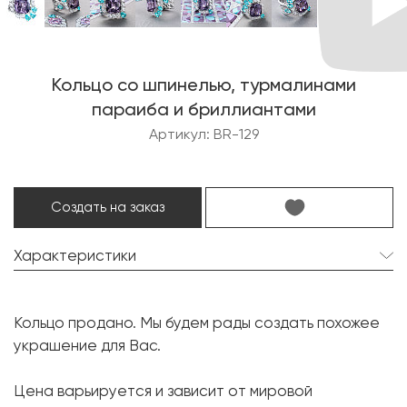
Кольцо со шпинелью, турмалинами
параиба и бриллиантами
Артикул: BR-129
Создать на заказ
Характеристики
Шпинель:
1 шт. 12.73 карат.
Кольцо продано. Мы будем рады создать похожее
Форма огранки:
Кушон
украшение для Вас.
Турмалин параиба:
5 шт. 1.84 карат.
Цена варьируется и зависит от мировой
Форма огранки:
Груша