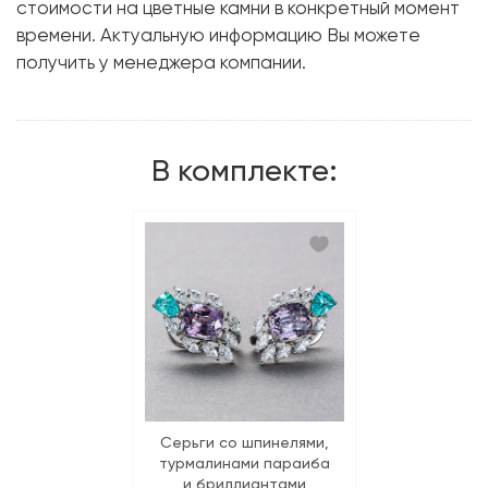
стоимости на цветные камни в конкретный момент
Бриллиант:
23 шт. 2.14 карат.
времени. Актуальную информацию Вы можете
Форма огранки:
Маркиз
получить у менеджера компании.
Металл:
Белое золото, 750 проба
Вес грамм:
14.99
В комплекте:
Размер:
17
Серьги со шпинелями,
турмалинами параиба
и бриллиантами