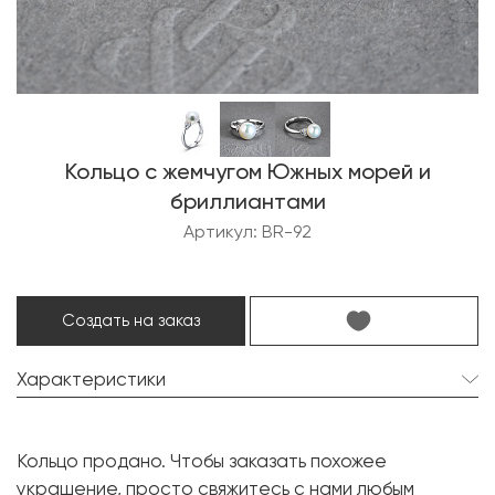
Кольцо с жемчугом Южных морей и
бриллиантами
Артикул: BR-92
Создать на заказ
Характеристики
Жемчуг Южных морей:
1 шт. 10 мм.
Кольцо продано. Чтобы заказать похожее
Форма:
Круглая
украшение, просто свяжитесь с нами любым