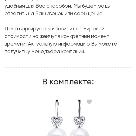
Бриллиант:
14 шт. 0.12 карат.
удобным для Вас способом. Мы будем рады
ответить на Ваш звонок или сообщение.
Форма огранки:
Круг
Металл:
Белое золото, 750 проба
Цена варьируется и зависит от мировой
Размер:
17
стоимости на жемчуг в конкретный момент
времени. Актуальную информацию Вы можете
получить у менеджера компании.
В комплекте: