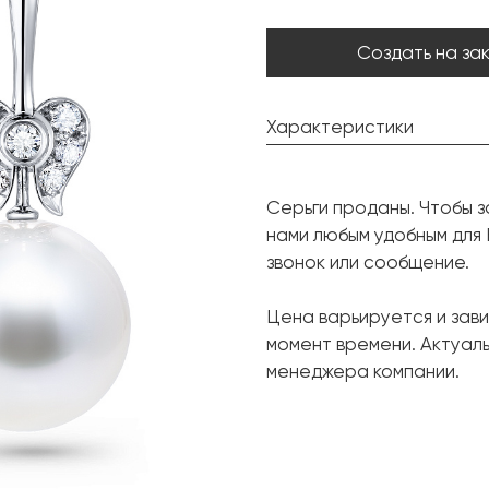
Создать на за
Характеристики
Жемчуг Южных морей:
Серьги проданы. Чтобы з
Форма:
нами любым удобным для
Бриллиант:
звонок или сообщение.
Форма огранки:
Цена варьируется и зави
Металл:
момент времени. Актуал
менеджера компании.