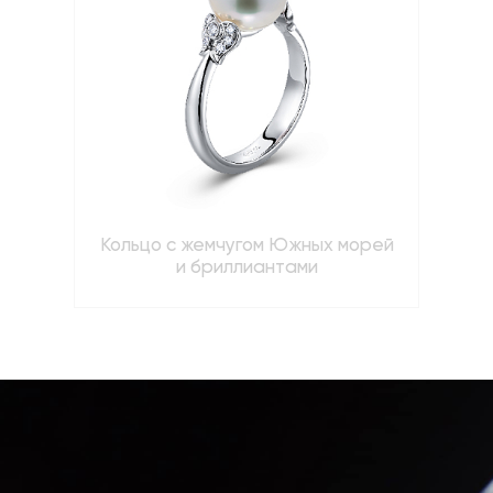
Кольцо с жемчугом Южных морей
и бриллиантами