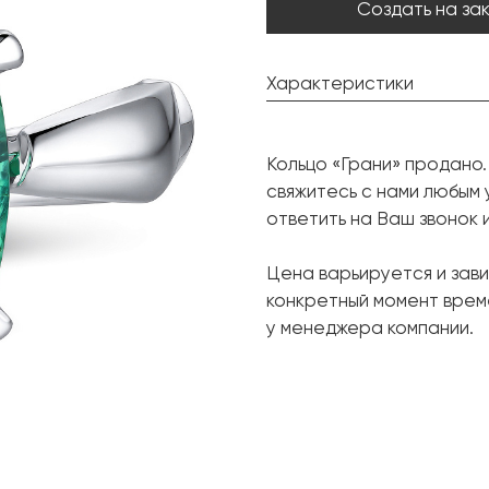
Создать на за
Характеристики
Турмалин:
Кольцо «Грани» продано.
Форма огранки:
свяжитесь с нами любым 
Бриллиант:
ответить на Ваш звонок 
Форма огранки:
Цена варьируется и зави
Металл:
конкретный момент врем
Вес грамм:
у менеджера компании.
Размер: