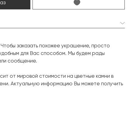
каз
1 шт. 4.45 карат.
 Чтобы заказать похожее украшение, просто
Кушон
удобным для Вас способом. Мы будем рады
1 шт. 0.02 карат.
или сообщение.
Круг
сит от мировой стоимости на цветные камни в
Белое золото, 750 проба
ени. Актуальную информацию Вы можете получить
7.55
16.8