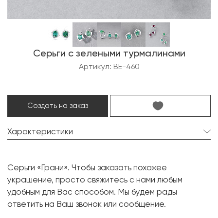
Серьги с зелеными турмалинами
Артикул: BE-460
Создать на заказ
Характеристики
Турмалин:
2 шт. 5.76 карат.
Серьги «Грани». Чтобы заказать похожее
Форма огранки:
Кушон
украшение, просто свяжитесь с нами любым
Бриллиант:
2 шт. 0.02 карат.
удобным для Вас способом. Мы будем рады
ответить на Ваш звонок или сообщение.
Форма огранки:
Круг