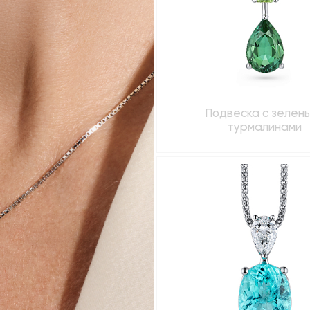
Подвеска с зелен
турмалинами