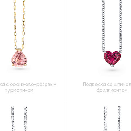
ка с оранжево-розовым
Подвеска со шпинел
турмалином
бриллиантом