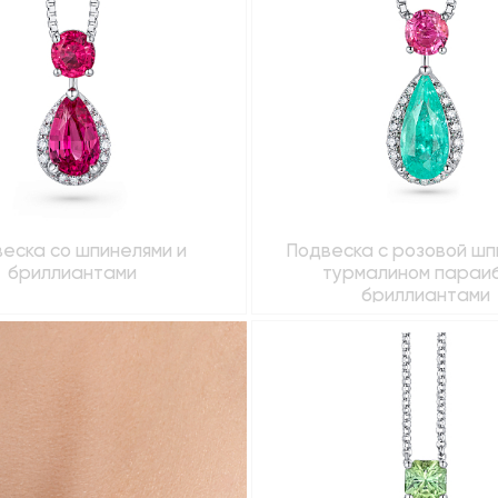
еска со шпинелями и
Подвеска с розовой шп
бриллиантами
турмалином параиб
бриллиантами