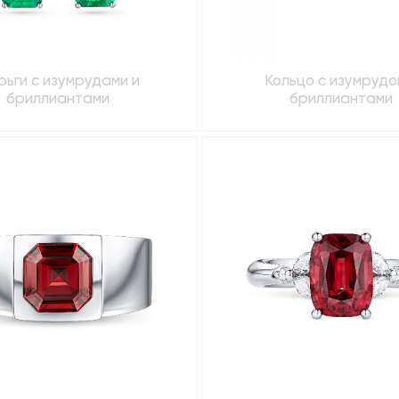
ьги с изумрудами и
Кольцо с изумрудо
бриллиантами
бриллиантами