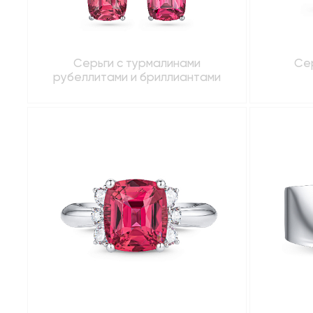
Серьги с турмалинами
Сер
рубеллитами и бриллиантами