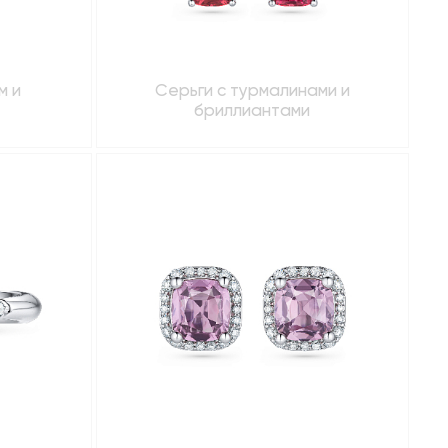
м и
Серьги с турмалинами и
бриллиантами