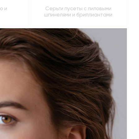
ю и
Серьги пусеты с лиловыми
шпинелями и бриллиантами