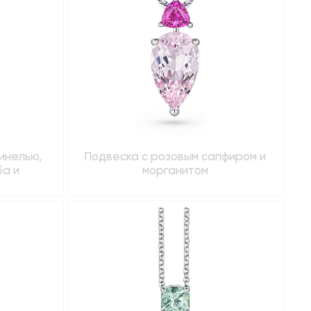
инелью,
Подвеска с розовым сапфиром и
а и
морганитом