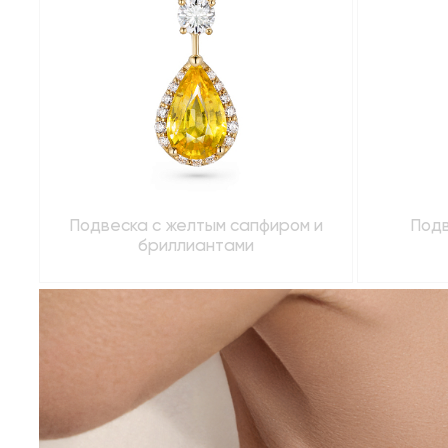
Подвеска с желтым сапфиром и
Подв
бриллиантами