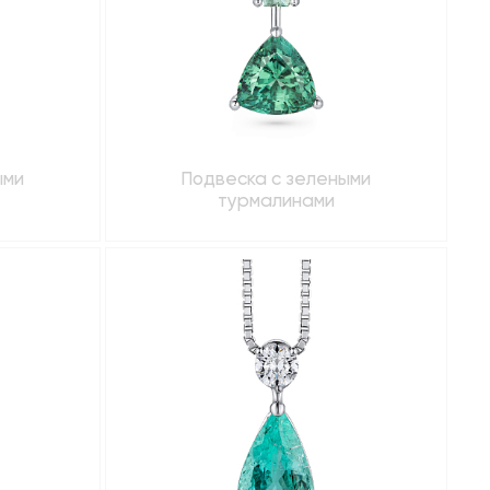
ыми
Подвеска с зелеными
турмалинами