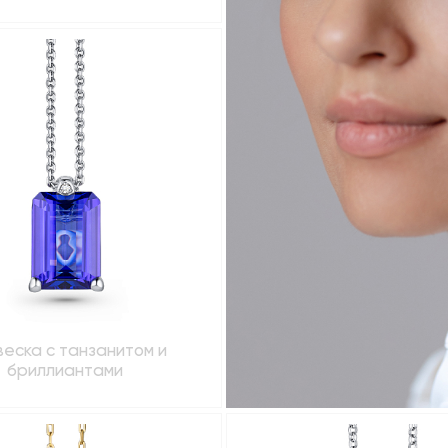
еска с танзанитом и
бриллиантами