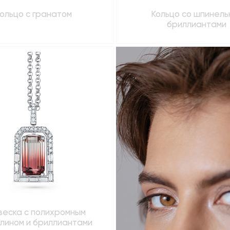
ольцо с гранатом
Кольцо со шпинель
бриллиантами
веска с полихромным
лином и бриллиантами